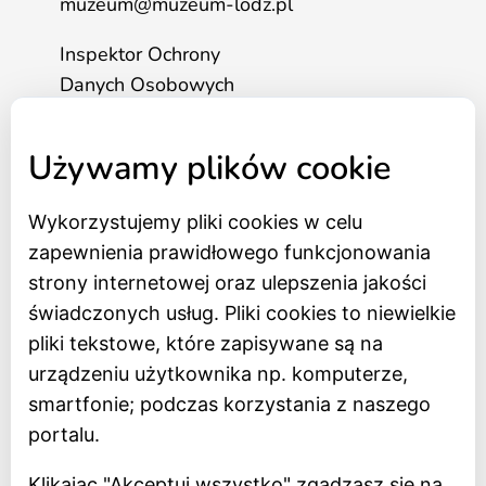
muzeum@muzeum-lodz.pl
Inspektor Ochrony
Danych Osobowych
tel. 517 562 083
Używamy plików cookie
Wykorzystujemy pliki cookies w celu
Strona główna
zapewnienia prawidłowego funkcjonowania
Bilety online
strony internetowej oraz ulepszenia jakości
BIP
świadczonych usług. Pliki cookies to niewielkie
Oceń Muzeum
pliki tekstowe, które zapisywane są na
Newsletter
urządzeniu użytkownika np. komputerze,
smartfonie; podczas korzystania z naszego
Deklaracja dostępności
portalu.
Polityka prywatności
Klikając "Akceptuj wszystko" zgadzasz się na