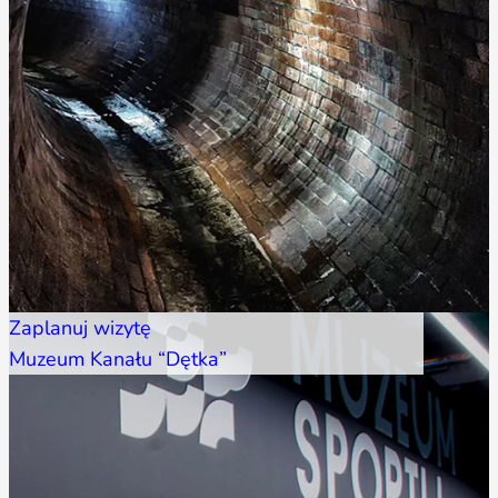
Zaplanuj wizytę
Muzeum Kanału “Dętka”