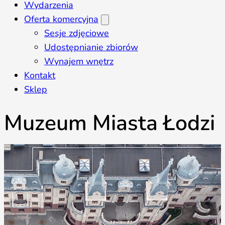
Wydarzenia
Oferta komercyjna
Sesje zdjęciowe
Udostępnianie zbiorów
Wynajem wnętrz
Kontakt
Sklep
Muzeum Miasta Łodzi