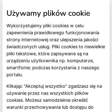
tel. 517 562 083
Używamy plików cookie
Wykorzystujemy pliki cookies w celu
Strona główna
zapewnienia prawidłowego funkcjonowania
Bilety online
strony internetowej oraz ulepszenia jakości
BIP
świadczonych usług. Pliki cookies to niewielkie
Oceń Muzeum
pliki tekstowe, które zapisywane są na
Newsletter
urządzeniu użytkownika np. komputerze,
smartfonie; podczas korzystania z naszego
Deklaracja dostępności
portalu.
Polityka prywatności
Klikając "Akceptuj wszystko" zgadzasz się na
Regulamin
używanie przez nas wszystkich plików
Dostępność
cookies. Możesz samodzielnie określić
warunki przechowywania lub dostępu do
Projekt dofinansowany z Unii Europejskiej