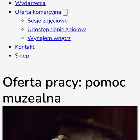
Wydarzenia
Oferta komercyjna
Sesje zdjęciowe
Udostępnianie zbiorów
Wynajem wnętrz
Kontakt
Sklep
Oferta pracy: pomoc
muzealna