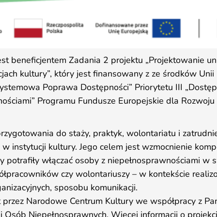
st beneficjentem Zadania 2 projektu „Projektowanie un
jach kultury”, który jest finansowany z ze środków Unii
Systemowa Poprawa Dostępności” Priorytetu III „Dostępn
ościami” Programu Fundusze Europejskie dla Rozwoju
zygotowania do staży, praktyk, wolontariatu i zatrudni
w instytucji kultury. Jego celem jest wzmocnienie kom
 aby potrafiły włączać osoby z niepełnosprawnościami w 
łpracowników czy wolontariuszy – w kontekście reali
ganizacyjnych, sposobu komunikacji.
est przez Narodowe Centrum Kultury we współpracy z 
i Osób Niepełnosprawnych. Więcej informacji o projekci