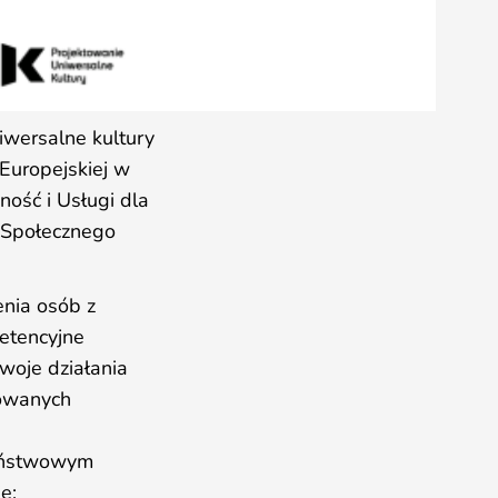
iwersalne kultury
 Europejskiej w
ość i Usługi dla
 Społecznego
enia osób z
petencyjne
swoje działania
zowanych
Państwowym
e: