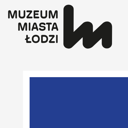
Przejdź
do
treści