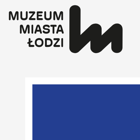
Przejdź
do
treści