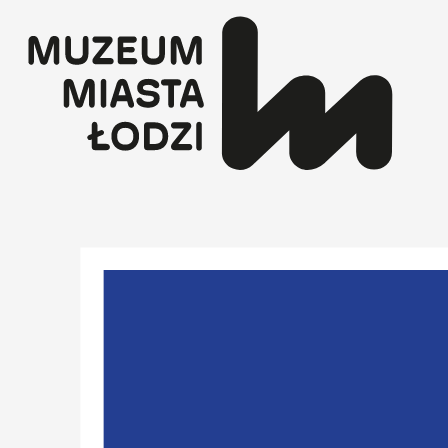
Przejdź
do
treści