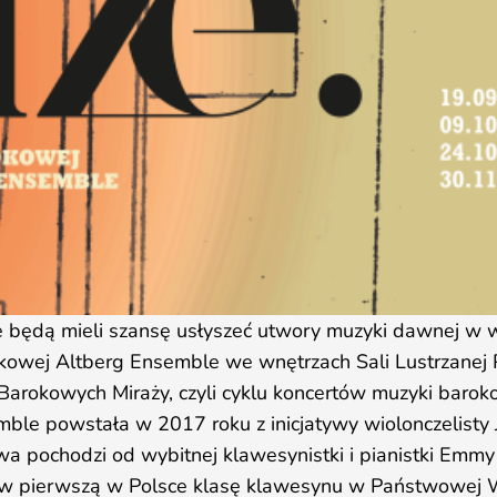
ie będą mieli szansę usłyszeć utwory muzyki dawnej w
okowej Altberg Ensemble we wnętrzach Sali Lustrzanej 
arokowych Miraży, czyli cyklu koncertów muzyki barok
mble powstała w 2017 roku z inicjatywy wiolonczelisty
wa pochodzi od wybitnej klawesynistki i pianistki Emmy
a w pierwszą w Polsce klasę klawesynu w Państwowej 