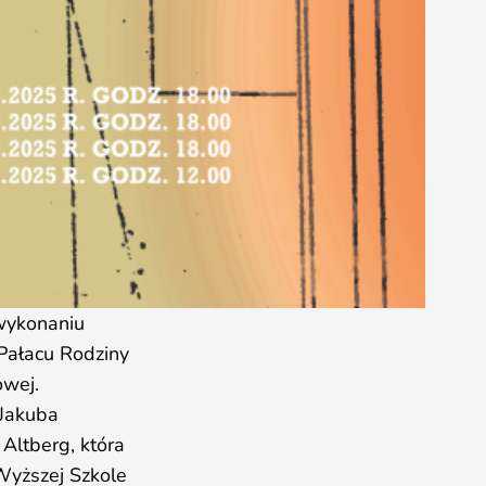
 wykonaniu
Pałacu Rodziny
owej.
 Jakuba
 Altberg, która
Wyższej Szkole