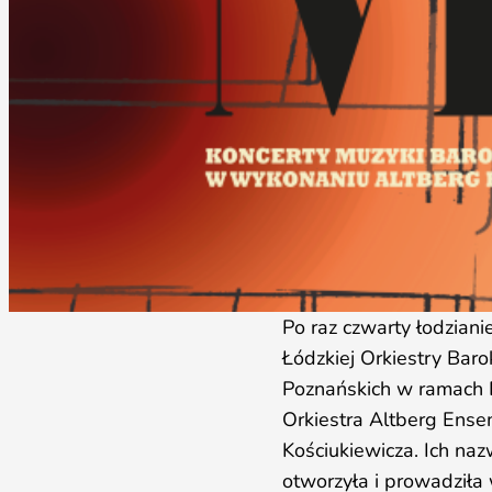
Po raz czwarty łodzian
Łódzkiej Orkiestry Bar
Poznańskich w ramach B
Orkiestra Altberg Ense
Kościukiewicza. Ich naz
otworzyła i prowadził