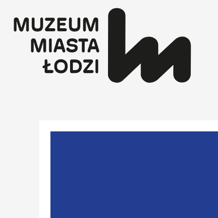
Przejdź
do
treści