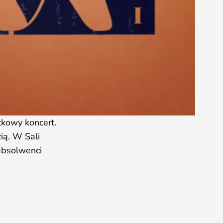
tkowy koncert.
ią. W Sali
 absolwenci