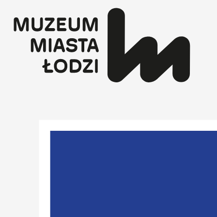
Przejdź
do
treści