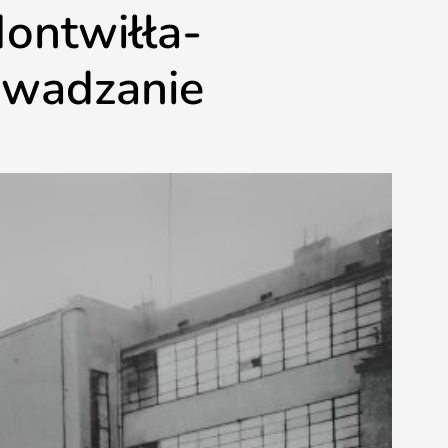
Montwiłła-
owadzanie