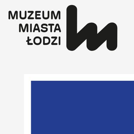
Przejdź
do
treści