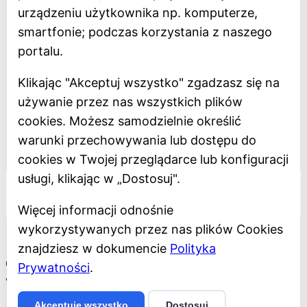
urządzeniu użytkownika np. komputerze,
smartfonie; podczas korzystania z naszego
Deklaracja dostępności
portalu.
Polityka prywatności
Klikając "Akceptuj wszystko" zgadzasz się na
Regulamin
używanie przez nas wszystkich plików
Dostępność
cookies. Możesz samodzielnie określić
warunki przechowywania lub dostępu do
Projekt dofinansowany z Unii Europejskiej
cookies w Twojej przeglądarce lub konfiguracji
usługi, klikając w „Dostosuj".
Więcej informacji odnośnie
wykorzystywanych przez nas plików Cookies
znajdziesz w dokumencie
Polityka
©2026 Muzeum Miasta Łodzi
Prywatności
.
Wykonanie:
Akceptuję wszystko
Dostosuj