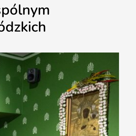
spólnym
ódzkich