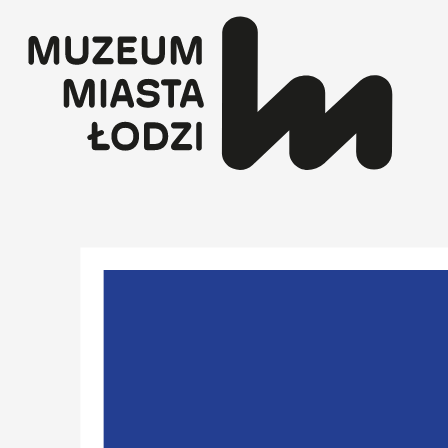
Przejdź
do
treści