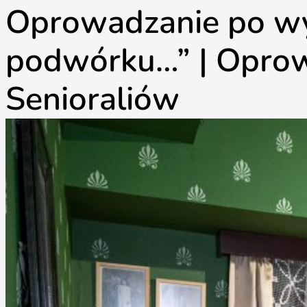
Oprowadzanie po wy
podwórku…” | Oprow
Senioraliów