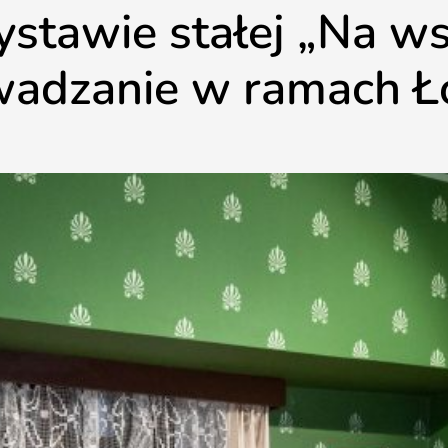
stawie stałej „Na w
adzanie w ramach Ł