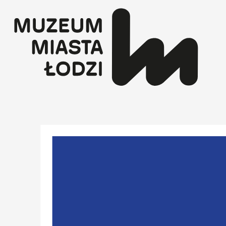
Przejdź
do
treści