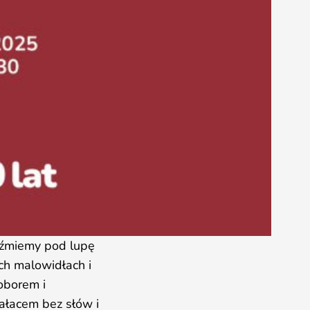
eźmiemy pod lupę
ch malowidłach i
oborem i
pałacem bez słów i