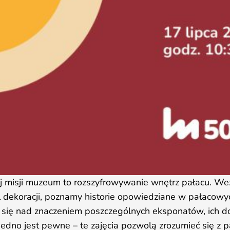
ej misji muzeum to rozszyfrowywanie wnętrz pałacu. W
l dekoracji, poznamy historie opowiedziane w pałacowy
 się nad znaczeniem poszczególnych eksponatów, ich d
edno jest pewne – te zajęcia pozwolą zrozumieć się z 