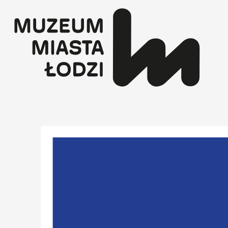
Przejdź
do
treści