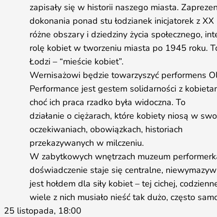
zapisały się w historii naszego miasta. Zapreze
dokonania ponad stu łodzianek inicjatorek z XX
różne obszary i dziedziny życia społecznego, in
rolę kobiet w tworzeniu miasta po 1945 roku.
Łodzi – “mieście kobiet”.
Wernisażowi będzie towarzyszyć performens Oli 
Performance jest gestem solidarności z kobietam
choć ich praca rzadko była widoczna. To
działanie o ciężarach, które kobiety niosą w swo
oczekiwaniach, obowiązkach, historiach
przekazywanych w milczeniu.
W zabytkowych wnętrzach muzeum performerka 
doświadczenie staje się centralne, niewymazyw
jest hołdem dla siły kobiet – tej cichej, codzienn
wiele z nich musiało nieść tak dużo, często samo
25 listopada, 18:00