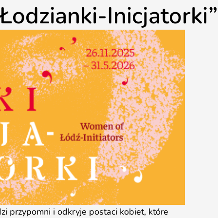
odzianki-Inicjatorki”
rzypomni i odkryje postaci kobiet, które