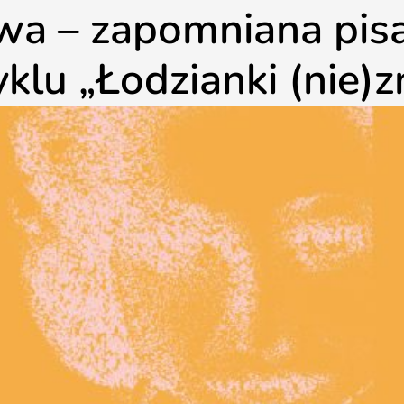
a – zapomniana pisa
yklu „Łodzianki (nie)