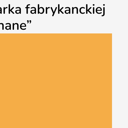
rka fabrykanckiej
znane”