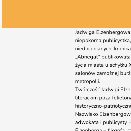
Jadwiga Elzenbergowa (
niepokorna publicystka,
niedocenianych, kronik
„Abnegat” publikowała 
życia miasta u schyłku 
salonów zamożnej burżu
metropolii.
Twórczość Jadwigi Elze
literackim poza felieto
historyczno-patriotycz
Nazwisko Elzenbergowej 
adwokata i publicysty 
Elzenberga – filozofa, 