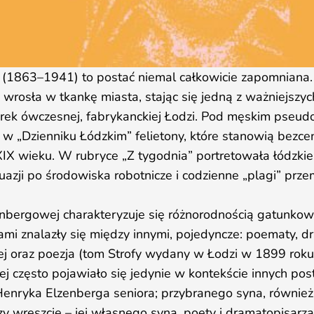
1863–1941) to postać niemal całkowicie zapomniana. 
 wrosła w tkankę miasta, stając się jedną z ważniejszyc
arek ówczesnej, fabrykanckiej Łodzi. Pod męskim pseu
w „Dzienniku Łódzkim” felietony, które stanowią bezc
XIX wieku. W rubryce „Z tygodnia” portretowała łódzkie
azji po środowiska robotnicze i codzienne „plagi” prz
nbergowej charakteryzuje się różnorodnością gatunkow
nami znalazły się między innymi, pojedyncze: poematy, 
nej oraz poezja (tom Strofy wydany w Łodzi w 1899 roku
często pojawiało się jedynie w kontekście innych posta
Henryka Elzenberga seniora; przybranego syna, równie
czy wreszcie – jej własnego syna, poety i dramatopisarza,