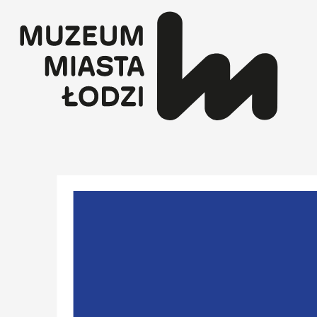
Przejdź
do
treści