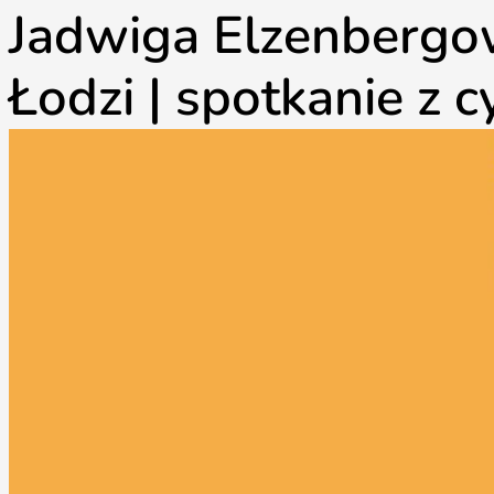
Jadwiga Elzenbergow
Łodzi | spotkanie z c