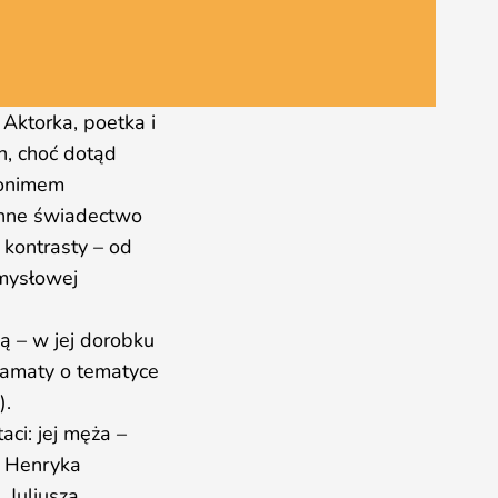
Aktorka, poetka i
h, choć dotąd
donimem
enne świadectwo
 kontrasty – od
emysłowej
ą – w jej dorobku
dramaty o tematyce
).
ci: jej męża –
ż Henryka
 Juliusza