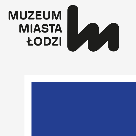
Przejdź
do
treści