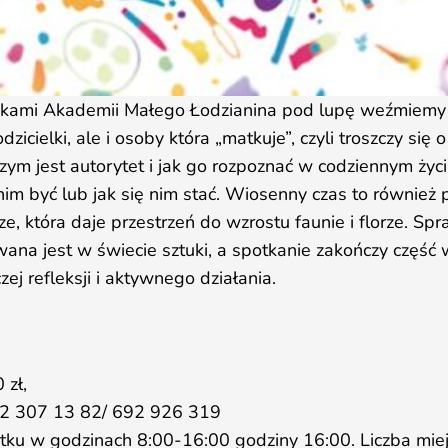
ikami Akademii Małego Łodzianina pod lupę weźmiemy
zicielki, ale i osoby która „matkuje”, czyli troszczy się o
ym jest autorytet i jak go rozpoznać w codziennym życ
nim być lub jak się nim stać. Wiosenny czas to również 
, która daje przestrzeń do wzrostu faunie i florze. Sp
na jest w świecie sztuki, a spotkanie zakończy część 
ej refleksji i aktywnego działania.
‌zł,
 307 ‌13 82/‌ ‌692‌ ‌926‌ ‌319
ątku w godzinach 8:00-16:00 godziny 16:00. Liczba miej