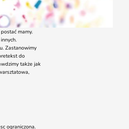
 postać mamy.
 innych.
iu. Zastanowimy
pretekst do
rawdzimy także jak
warsztatowa,
sc ograniczona.