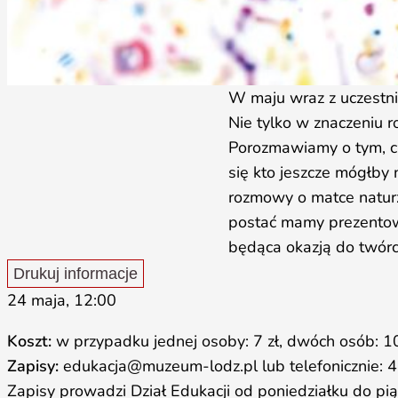
W maju wraz z uczestn
Nie tylko w znaczeniu rod
Porozmawiamy o tym, cz
się kto jeszcze mógłby 
rozmowy o matce naturze
postać mamy prezentowa
będąca okazją do twórcz
Drukuj informacje
24 maja, 12:00
Koszt:
w przypadku jednej osoby:‌ ‌7‌ ‌zł,‌ ‌dwóch ‌osób:‌ ‌10‌ 
Zapisy:
edukacja@muzeum-lodz.pl lub‌ ‌telefonicznie:‌ ‌42‌
Zapisy prowadzi Dział Edukacji od poniedziałku do pi