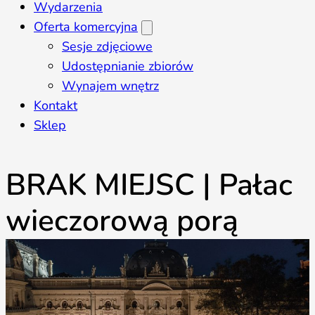
Wydarzenia
Oferta komercyjna
Sesje zdjęciowe
Udostępnianie zbiorów
Wynajem wnętrz
Kontakt
Sklep
BRAK MIEJSC | Pałac
wieczorową porą