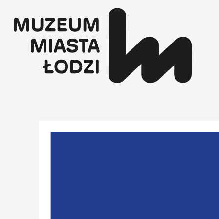
Przejdź
do
treści