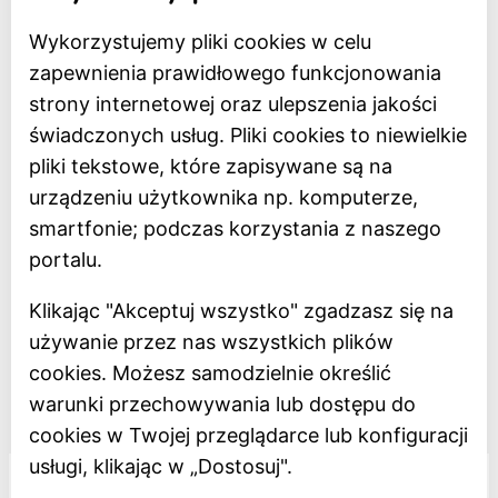
Wykorzystujemy pliki cookies w celu
Strona główna
zapewnienia prawidłowego funkcjonowania
Bilety online
strony internetowej oraz ulepszenia jakości
BIP
świadczonych usług. Pliki cookies to niewielkie
Oceń Muzeum
pliki tekstowe, które zapisywane są na
Newsletter
urządzeniu użytkownika np. komputerze,
smartfonie; podczas korzystania z naszego
Deklaracja dostępności
portalu.
Polityka prywatności
Klikając "Akceptuj wszystko" zgadzasz się na
Regulamin
używanie przez nas wszystkich plików
Dostępność
cookies. Możesz samodzielnie określić
warunki przechowywania lub dostępu do
Projekt dofinansowany z Unii Europejskiej
cookies w Twojej przeglądarce lub konfiguracji
usługi, klikając w „Dostosuj".